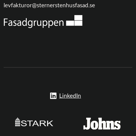
levfakturor@sternerstenhusfasad.se
LinkedIn