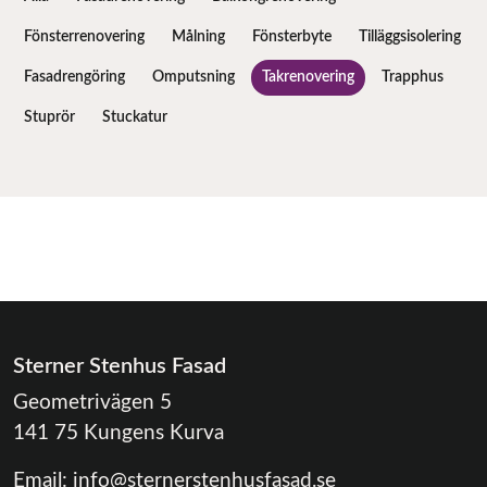
Fönsterrenovering
Målning
Fönsterbyte
Tilläggsisolering
Fasadrengöring
Omputsning
Takrenovering
Trapphus
Stuprör
Stuckatur
Sterner Stenhus Fasad
Geometrivägen 5
141 75 Kungens Kurva
Email:
info@sternerstenhusfasad.se