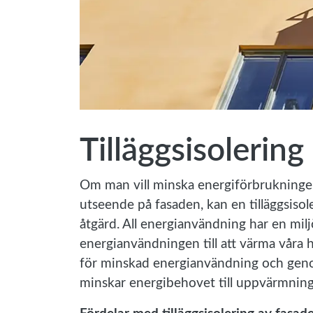
Tilläggsisolering
Om man vill minska energiförbrukningen, f
utseende på fasaden, kan en tilläggsiso
åtgärd. All energianvändning har en milj
energianvändningen till att värma våra 
för minskad energianvändning och genom a
minskar energibehovet till uppvärmnin