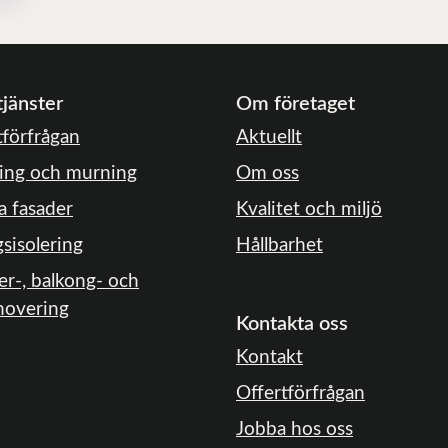
tjänster
Om företaget
tförfrågan
Aktuellt
ing och murning
Om oss
a fasader
Kvalitet och miljö
gsisolering
Hållbarhet
er-, balkong- och
novering
Kontakta oss
Kontakt
Offertförfrågan
Jobba hos oss