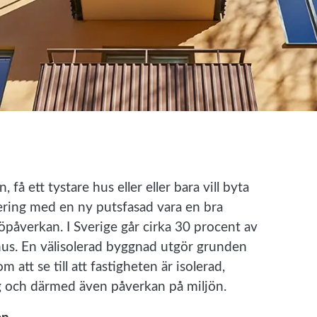
å ett tystare hus eller eller bara vill byta
lering med en ny putsfasad vara en bra
öpåverkan. I Sverige går cirka 30 procent av
hus. En välisolerad byggnad utgör grunden
tt se till att fastigheten är isolerad,
g och därmed även påverkan på miljön.