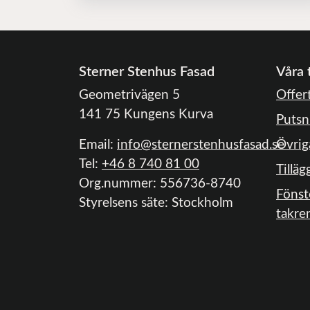
Sterner Stenhus Fasad
Våra 
Geometrivägen 5
Offer
141 75 Kungens Kurva
Putsn
Email:
info@sternerstenhusfasad.se
Övrig
Tel:
+46 8 740 81 00
Tilläg
Org.nummer:
556736-8740
Fönst
Styrelsens säte:
Stockholm
takre