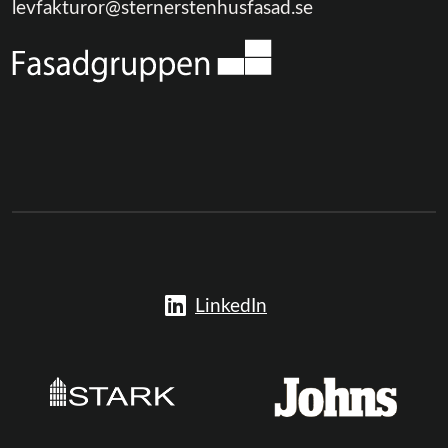
levfakturor@sternerstenhusfasad.se
LinkedIn