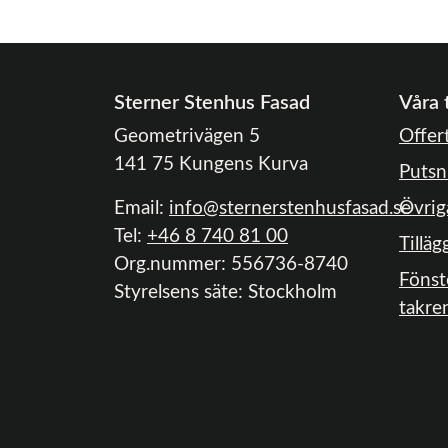
Sterner Stenhus Fasad
Våra 
Geometrivägen 5
Offer
141 75 Kungens Kurva
Putsn
Email:
info@sternerstenhusfasad.se
Övrig
Tel:
+46 8 740 81 00
Tilläg
Org.nummer:
556736-8740
Fönst
Styrelsens säte:
Stockholm
takre