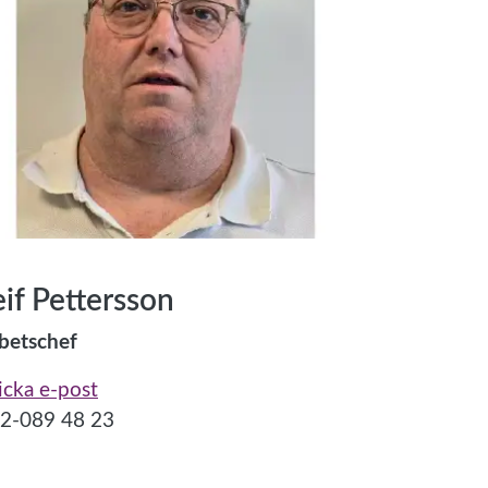
eif Pettersson
betschef
icka e-post
2-089 48 23