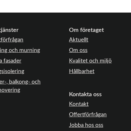
tjänster
Om företaget
tförfrågan
Aktuellt
ing och murning
Om oss
a fasader
Kvalitet och miljö
gsisolering
Hållbarhet
er-, balkong- och
novering
Kontakta oss
Kontakt
Offertförfrågan
Jobba hos oss