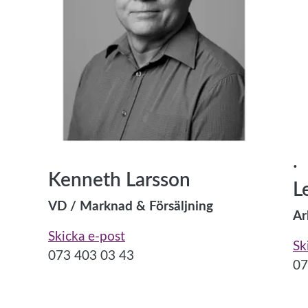
.
Kenneth Larsson
L
VD / Marknad & Försäljning
Ar
Skicka e-post
Sk
073 403 03 43
07